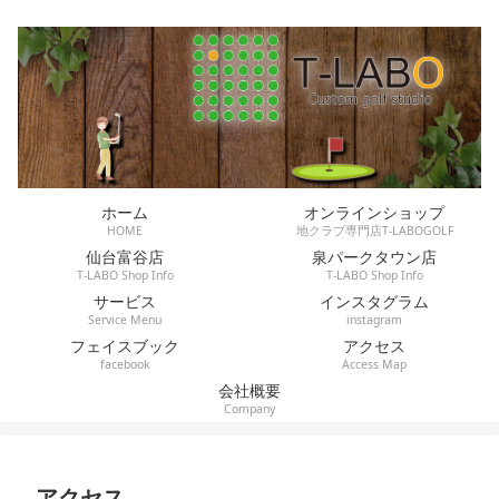
ホーム
オンラインショップ
HOME
地クラブ専門店T-LABOGOLF
仙台富谷店
泉パークタウン店
T-LABO Shop Info
T-LABO Shop Info
サービス
インスタグラム
Service Menu
instagram
フェイスブック
アクセス
facebook
Access Map
会社概要
Company
アクセス